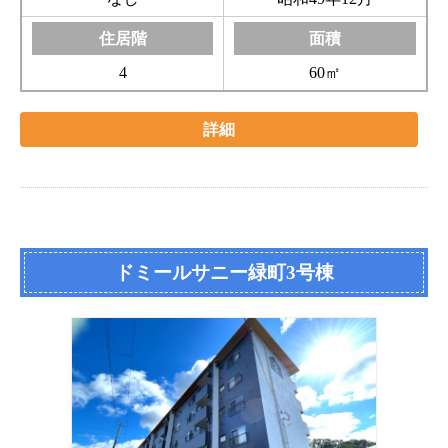
4
60㎡
詳細
ドミールサニー緑町3号棟