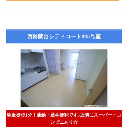
西鈴蘭台シティコート805号室
駅近徒歩1分！通勤・通学便利です♪近隣にスーパー・コ
ンビニあり☆