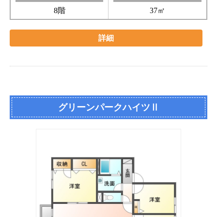
8階
37㎡
詳細
グリーンパークハイツⅡ