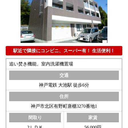
駅近で隣接にコンビニ、スーパー有！ 生活便利！
追い焚き機能、室内洗濯機置場
神戸電鉄 大池駅 徒歩6分
神戸市北区有野町唐櫃3270番地1
2ＬＤＫ
56,000円