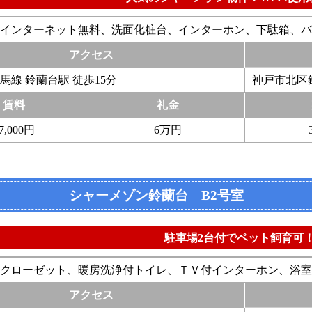
インターネット無料、洗面化粧台、インターホン、下駄箱、バ
アクセス
馬線 鈴蘭台駅 徒歩15分
神戸市北区鈴
賃料
礼金
7,000円
6万円
シャーメゾン鈴蘭台 B2号室
駐車場2台付でペット飼育可
クローゼット、暖房洗浄付トイレ、ＴＶ付インターホン、浴室
アクセス