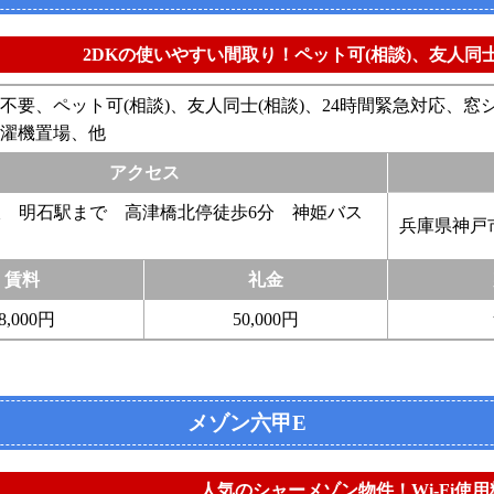
2DKの使いやすい間取り！ペット可(相談)、友人
不要、ペット可(相談)、友人同士(相談)、24時間緊急対応、
濯機置場、他
アクセス
線 明石駅まで 高津橋北停徒歩6分 神姫バス
兵庫県神戸
賃料
礼金
8,000円
50,000円
メゾン六甲E
人気のシャーメゾン物件！Wi-Fi使