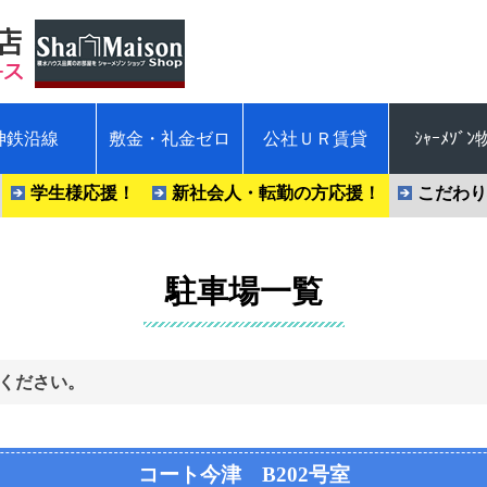
神鉄沿線
敷金・礼金ゼロ
公社ＵＲ賃貸
ｼｬｰﾒｿﾞ
学生様応援！
新社会人・転勤の方応援！
こだわり
駐車場一覧
ください。
コート今津 B202号室