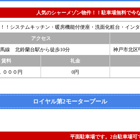
人気のシャーメゾン物件！！駐車場無料で今な
！！システムキッチン・暖房機能付便座・洗面化粧台・インタ
アクセス
馬線 北鈴蘭台駅から徒歩10分
神戸市北区甲
賃料
礼金
，０００円
0円
ロイヤル第2モータープール
平面駐車場です。2台駐車場可