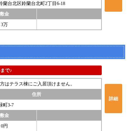
蘭台北区鈴蘭台北町2丁目6-18
敷金
3万
まで♪
い方はテラス棟にご入居頂けません。
住所
詳細
町3-7
敷金
0円