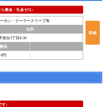
ら敷金・礼金ゼロ♪
ーホン・クーラースリープ有
住所
詳細
栄台3丁目8-30
敷金
0円
です♪