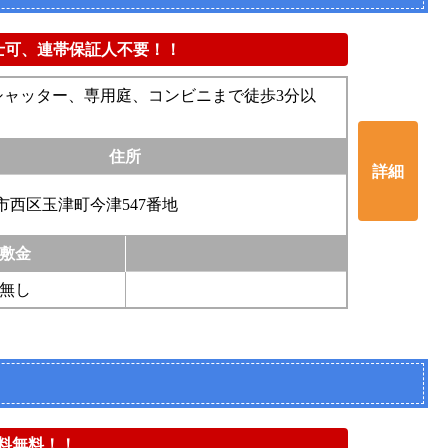
同士可、連帯保証人不要！！
窓シャッター、専用庭、コンビニまで徒歩3分以
住所
詳細
市西区玉津町今津547番地
敷金
無し
用料無料！！