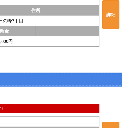
住所
詳細
日の峰3丁目
敷金
0,000円
♪